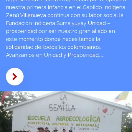
nuestra primera infancia en el Cabildo Indígena
Zenú Villanueva continua con su labor social la
Fundación Indígena Sumajyuyay Unidad –
prosperidad por ser nuestro gran aliado en
este momento donde necesitamos la
solidaridad de todos los colombianos.
Avanzamos en Unidad y Prosperidad, …